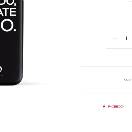
Cover
Smart-
Phone
-
SE
NON
COD
MI
RIPRENDO
quantità
SHARE
FACEBOOK