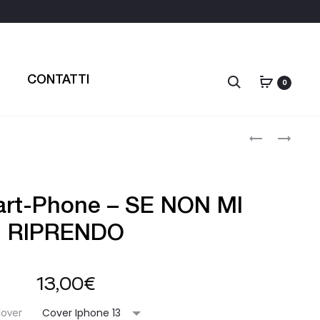
CONTATTI
Search
0
Produc
TAZZA
T-
–
SHIRT
navigat
SE
UNISEX
TI
–
SVEGLI
VIVI
rt-Phone – SE NON MI
LA
AL
MATTINA
MASSIMO
RIPRENDO
13,00
€
over