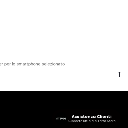
over per lo smartphone selezionato
Go
to
to
I
F
n
a
s
c
Assistenza Clienti
t
e
Supporto ufficiale Taffo Store
a
b
g
o