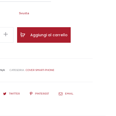
Svuota
Aggiungi al carrello
:
N/A
CATEGORIA:
COVER SMART-PHONE
Assistente Ordini
Sempre disponibile per aiutarti
TWITTER
PINTEREST
EMAIL
Ciao!
Sono il tuo assistente AI. Sono qui per
aiutarti.