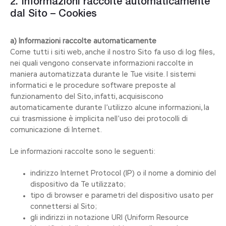
2. Informazioni raccolte automaticamente
dal Sito – Cookies
Assistente Ordini
a) Informazioni raccolte automaticamente
Sempre disponibile per aiutarti
Come tutti i siti web, anche il nostro Sito fa uso di log files,
nei quali vengono conservate informazioni raccolte in
maniera automatizzata durante le Tue visite. I sistemi
Ciao!
Sono il tuo assistente AI. Sono qui
informatici e le procedure software preposte al
per aiutarti.
funzionamento del Sito, infatti, acquisiscono
automaticamente durante l’utilizzo alcune informazioni, la
cui trasmissione è implicita nell’uso dei protocolli di
comunicazione di Internet.
Le informazioni raccolte sono le seguenti:
indirizzo Internet Protocol (IP) o il nome a dominio del
dispositivo da Te utilizzato;
tipo di browser e parametri del dispositivo usato per
connettersi al Sito;
gli indirizzi in notazione URI (Uniform Resource