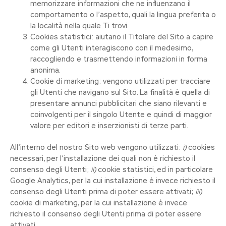
memorizzare informazioni che ne influenzano il
comportamento o l’aspetto, quali la lingua preferita o
la località nella quale Ti trovi.
Cookies statistici: aiutano il Titolare del Sito a capire
come gli Utenti interagiscono con il medesimo,
raccogliendo e trasmettendo informazioni in forma
anonima.
Cookie di marketing: vengono utilizzati per tracciare
gli Utenti che navigano sul Sito. La finalità è quella di
presentare annunci pubblicitari che siano rilevanti e
coinvolgenti per il singolo Utente e quindi di maggior
valore per editori e inserzionisti di terze parti.
All’interno del nostro Sito web vengono utilizzati:
i)
cookies
necessari, per l’installazione dei quali non è richiesto il
consenso degli Utenti;
ii)
cookie statistici, ed in particolare
Google Analytics, per la cui installazione è invece richiesto il
consenso degli Utenti prima di poter essere attivati;
iii)
cookie di marketing, per la cui installazione è invece
richiesto il consenso degli Utenti prima di poter essere
attivati.