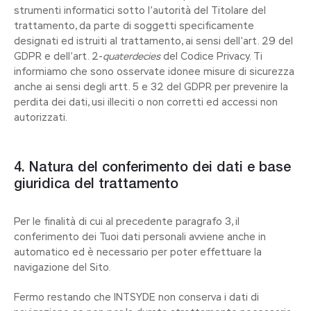
strumenti informatici sotto l’autorità del Titolare del
trattamento, da parte di soggetti specificamente
designati ed istruiti al trattamento, ai sensi dell’art. 29 del
GDPR e dell’art. 2-
quaterdecies
del Codice Privacy. Ti
informiamo che sono osservate idonee misure di sicurezza
anche ai sensi degli artt. 5 e 32 del GDPR per prevenire la
perdita dei dati, usi illeciti o non corretti ed accessi non
autorizzati.
4. Natura del conferimento dei dati e base
giuridica del trattamento
Per le finalità di cui al precedente paragrafo 3, il
conferimento dei Tuoi dati personali avviene anche in
automatico ed è necessario per poter effettuare la
navigazione del Sito.
Fermo restando che INTSYDE non conserva i dati di