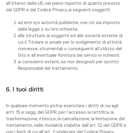
all’interno della UE, nel pieno rispetto di quanto previsto
dal GDPR e dal Codice Privacy, ai seguenti soggetti:
ad enti e/o autorità pubbliche, ove ciò sia imposto
dalla legge o su loro richiesta;
alle strutture, ai soggetti ed alle società esterne di
cui il Titolare si avvale per lo svolgimento di attività
connesse, strumentali o conseguenti all’utilizzo del
Sito e all’eventuale fornitura dei servizi ivi richiesti;
ai consulenti esterni, se non designati per iscritto
Responsabili del trattamento.
6. I tuoi diritti
In qualsiasi momento potrai esercitare i diritti di cui agli
artt. 15 e segg. del GDPR, per l’accesso, la rettifica, la
trasformazione, il blocco, la cancellazione, la limitazione del
trattamento, nelle modalità stabilite dall’art. 12 del GDPR e
con i limiti di cui all’art. 2-undecies del Codice Privacy.