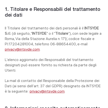
1. Titolare e Responsabili del trattamento
dei dati
Il Titolare del trattamento dei dati personali è il
INTSYDE
S.r.l.
(di seguito, “
INTSYDE
” o il “
Titolare
”), con sede legale a
Roma, Via della Stazione Aurelia n. 171/, codice fiscale e
P.I.17204281004, telefono 06-88654400, e-mail
privacy@intsyde.com
.
L’elenco aggiornato dei Responsabili del trattamento
designati può essere fornito su richiesta da parte degli
Utenti.
La mail di contatto del Responsabile della Protezione dei
Dati (ai sensi dell’art. 37 del GDPR) designato da INTSYDE
è la seguente:
privacy@intsyde.com
.